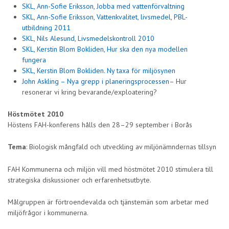
SKL, Ann-Sofie Eriksson, Jobba med vattenförvaltning
SKL, Ann-Sofie Eriksson, Vattenkvalitet, livsmedel, PBL-
utbildning 2011
SKL, Nils Alesund, Livsmedelskontroll 2010
SKL, Kerstin Blom Bokliden, Hur ska den nya modellen
fungera
SKL, Kerstin Blom Bokliden. Ny taxa för miljösynen
John Askling – Nya grepp i planeringsprocessen
– Hur
resonerar vi kring bevarande/exploatering?
Höstmötet 2010
Höstens FAH-konferens hålls den 28–29 september i Borås
Tema
: Biologisk mångfald och utveckling av miljönämndernas tillsyn
FAH Kommunerna och miljön vill med höstmötet 2010 stimulera till
strategiska diskussioner och erfarenhetsutbyte.
Målgruppen är förtroendevalda och tjänstemän som arbetar med
miljöfrågor i kommunerna.