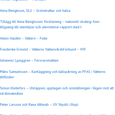
Anna Bengtsson, SLU – Grönstruktur och hälsa
Tillägg till Anna Bengtssons föreläsning – nationell-strategi-foer-
tillgaang-till-utemiljoe-och-utevistelse-rapport-stad-l
Anton Haldén – Vättern – Fiske
Friederike Ermold – Vätterns VattenvårdsFörbund – VVF
Johannes Ljunggren – Försvarsmakten
Måns Samuelsson – Kartläggning och källspårning av PFAS i Vätterns
tillflöden
Simon Klintefors – Utsläppen, upptagen och omställningen -Vägen mot att
nå klimatmålen
Peter Larsson och Rana Altheab – UV Skydd i Eksjö